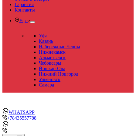
Гарантия
Контакты
Уфа
Уфа
Казань
Набережные Челны
Нижнекамск
Альметьевск
Чебоксары
Йошкар-Ола
Нижний Новгород
Ульяновск
Самара
WHATSAPP
+78435557788