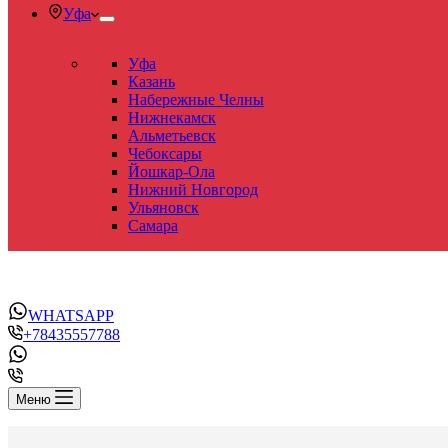
Уфа
Уфа
Казань
Набережные Челны
Нижнекамск
Альметьевск
Чебоксары
Йошкар-Ола
Нижний Новгород
Ульяновск
Самара
WHATSAPP
+78435557788
Меню