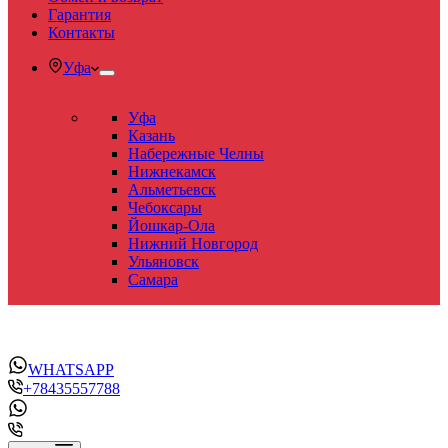
Гарантия
Контакты
Уфа
Уфа
Казань
Набережные Челны
Нижнекамск
Альметьевск
Чебоксары
Йошкар-Ола
Нижний Новгород
Ульяновск
Самара
WHATSAPP
+78435557788