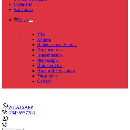
Гарантия
Контакты
Уфа
Уфа
Казань
Набережные Челны
Нижнекамск
Альметьевск
Чебоксары
Йошкар-Ола
Нижний Новгород
Ульяновск
Самара
WHATSAPP
+78435557788