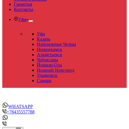
Гарантия
Контакты
Уфа
Уфа
Казань
Набережные Челны
Нижнекамск
Альметьевск
Чебоксары
Йошкар-Ола
Нижний Новгород
Ульяновск
Самара
WHATSAPP
+78435557788