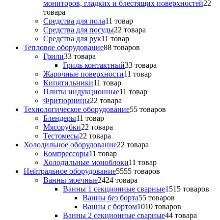
мониторов, гладких и блестящих поверхностей
2
2
товара
Средства для пола
1
1 товар
Средства для посуды
2
2 товара
Средства для рук
1
1 товар
Тепловое оборудование
8
8 товаров
Грили
3
3 товара
Гриль контактный
3
3 товара
Жарочные поверхности
1
1 товар
Кипятильники
1
1 товар
Плиты индукционные
1
1 товар
Фритюрницы
2
2 товара
Технологическое оборудование
5
5 товаров
Блендеры
1
1 товар
Мясорубки
2
2 товара
Тестомесы
2
2 товара
Холодильное оборудование
2
2 товара
Компрессоры
1
1 товар
Холодильные моноблоки
1
1 товар
Нейтральное оборудование
55
55 товаров
Ванны моечные
24
24 товара
Ванны 1 секционные сварные
15
15 товаров
Ванны без борта
5
5 товаров
Ванны с бортом
10
10 товаров
Ванны 2 секционные сварные
4
4 товара